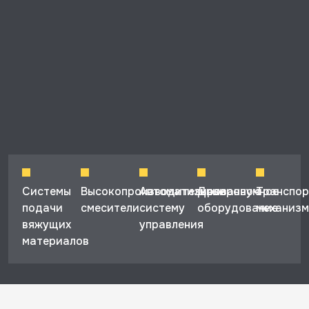
Системы
Высокопроизводительные
Автоматизированную
Дозировочное
Транспо
подачи
смесители
систему
оборудование
механиз
вяжущих
управления
материалов