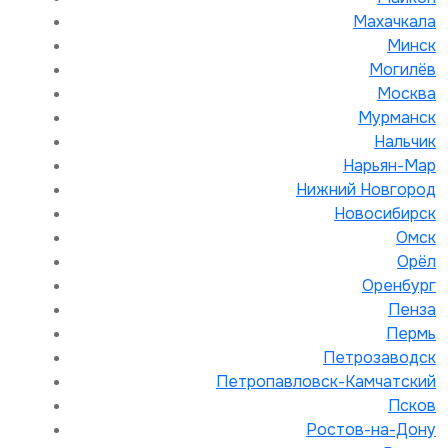
Махачкала
Минск
Могилёв
Москва
Мурманск
Нальчик
Нарьян-Мар
Нижний Новгород
Новосибирск
Омск
Орёл
Оренбург
Пенза
Пермь
Петрозаводск
Петропавловск-Камчатский
Псков
Ростов-на-Дону