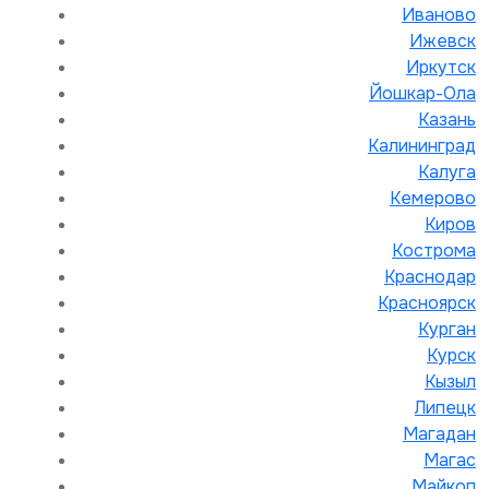
Иваново
Ижевск
Иркутск
Йошкар-Ола
Казань
Калининград
Калуга
Кемерово
Киров
Кострома
Краснодар
Красноярск
Курган
Курск
Кызыл
Липецк
Магадан
Магас
Майкоп