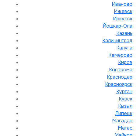
Иваново
Ижевск
Иркутск
Йошкар-Ола
Казань
Калининград
Калуга
Кемерово
Киров
Кострома
Краснодар
Красноярск
Курган
Курск
Кызыл
Липецк
Магадан
Магас
Майкоп