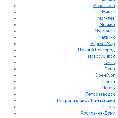
Махачкала
Минск
Могилёв
Москва
Мурманск
Нальчик
Нарьян-Мар
Нижний Новгород
Новосибирск
Омск
Орёл
Оренбург
Пенза
Пермь
Петрозаводск
Петропавловск-Камчатский
Псков
Ростов-на-Дону